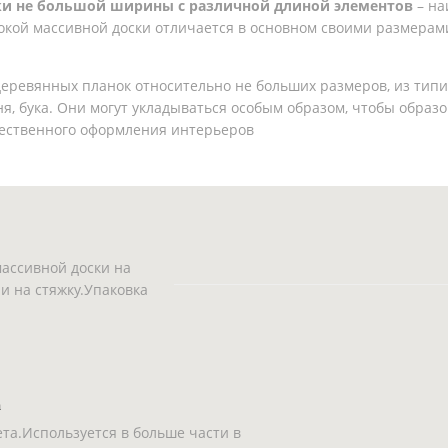
ки не большой ширины с различной длиной элементов
– на
рокой массивной доски отличается в основном своими размера
деревянных планок относительно не больших размеров, из типи
ня, бука. Они могут укладываться особым образом, чтобы обра
жественного оформления интерьеров
ассивной доски на
ли на стяжку.Упаковка
а
та.Используется в больше части в