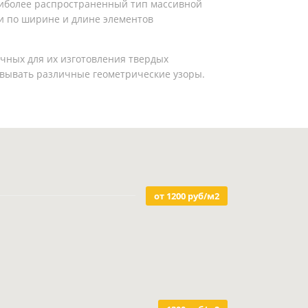
иболее распространенный тип массивной
ми по ширине и длине элементов
чных для их изготовления твердых
зовывать различные геометрические узоры.
от 1200 руб/м2