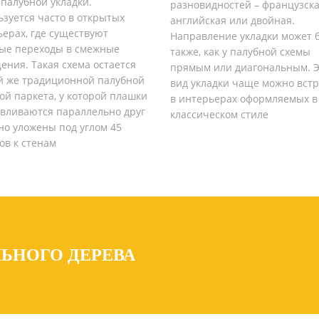
палубной укладки.
разновидностей – французска
зуется часто в открытых
английская или двойная.
ерах, где существуют
Направление укладки может 
ые переходы в смежные
также, как у палубной схемы
ния. Такая схема остается
прямым или диагональным. Э
ой же традиционной палубной
вид укладки чаще можно вст
ой паркета, у которой плашки
в интерьерах оформляемых в
авливаются параллельно друг
классическом стиле
 но уложены под углом 45
ов к стенам
ЛЬНОГО ДЕРЕВА