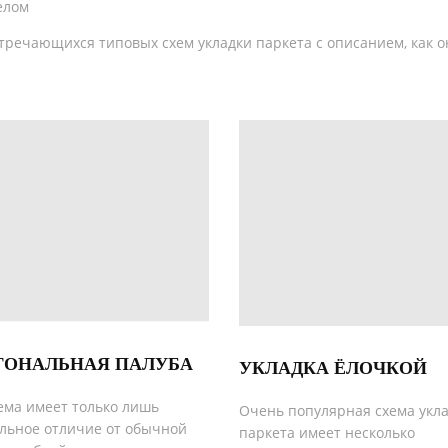
целом
речающихся типовых схем укладки паркета с описанием, как о
ГОНАЛЬНАЯ ПАЛУБА
УКЛАДКА ЁЛОЧКОЙ
ема имеет только лишь
Очень популярная схема укл
льное отличие от обычной
паркета имеет несколько