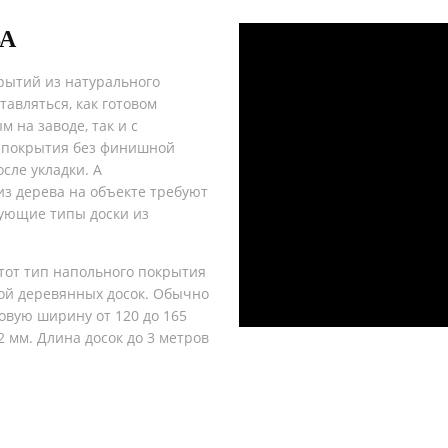
ВА
рытий из натурального
тавляться, как готовом
 на заводе, так и с
 покрытия без финишной
сле укладки. А
из дерева на объекте требуют
дующие типы доски из
этот тип напольного покрытия
ой деревянных досок. Обычно
овую ширину от 120 до 165
2 мм. Длина досок до 3 метров