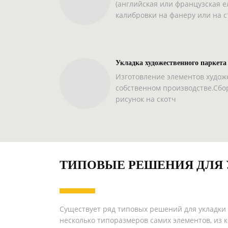
(английская или французская е
калибровки на фанеру или на с
Укладка художественного паркета
Изготовление элементов худож
собственном производстве.Сбо
рисунок на скотч
ТИПОВЫЕ РЕШЕНИЯ ДЛЯ 
Существует ряд типовых решений для укладки п
несколько типоразмеров самих элементов, из 