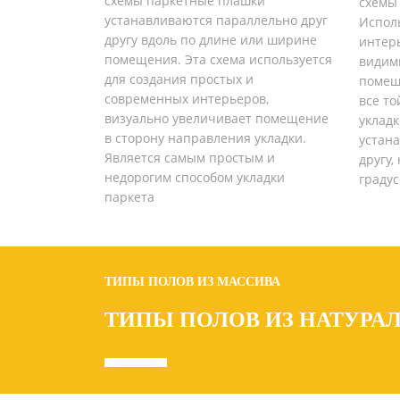
схемы паркетные плашки
схемы 
устанавливаются параллельно друг
Исполь
другу вдоль по длине или ширине
интерь
помещения. Эта схема используется
видим
для создания простых и
помеще
современных интерьеров,
все т
визуально увеличивает помещение
укладк
в сторону направления укладки.
устан
Является самым простым и
другу,
недорогим способом укладки
градус
паркета
ТИПЫ ПОЛОВ ИЗ МАССИВА
ТИПЫ ПОЛОВ ИЗ НАТУРА